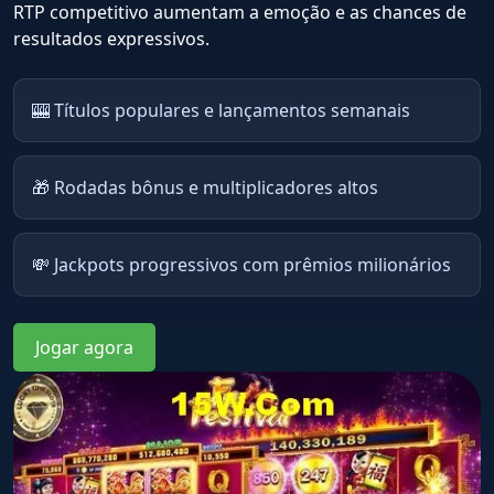
RTP competitivo aumentam a emoção e as chances de
resultados expressivos.
🎰 Títulos populares e lançamentos semanais
🎁 Rodadas bônus e multiplicadores altos
💸 Jackpots progressivos com prêmios milionários
Jogar agora