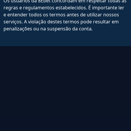
Os usuários da 8Ebet concordam em respeitar todas as
regras e regulamentos estabelecidos. É importante ler
e entender todos os termos antes de utilizar nossos
serviços. A violação destes termos pode resultar em
penalizações ou na suspensão da conta.