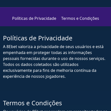
Políticas de Privacidade
Termos e Condições
Políticas de Privacidade
A 8Ebet valoriza a privacidade de seus usuários e está
empenhada em proteger todas as informações
pessoais fornecidas durante o uso de nossos serviços.
Todos os dados coletados são utilizados
exclusivamente para fins de melhoria contínua da
experiência de nossos jogadores.
Termos e Condições