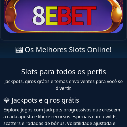
🎰 Os Melhores Slots Online!
Slots para todos os perfis
Jackpots, giros grátis e temas envolventes para você se
divertir.
💎 Jackpots e giros grátis
Explore jogos com jackpots progressivos que crescem
a cada aposta e libere recursos especiais como wilds,
scatters e rodadas de bônus. Volatilidade ajustada e